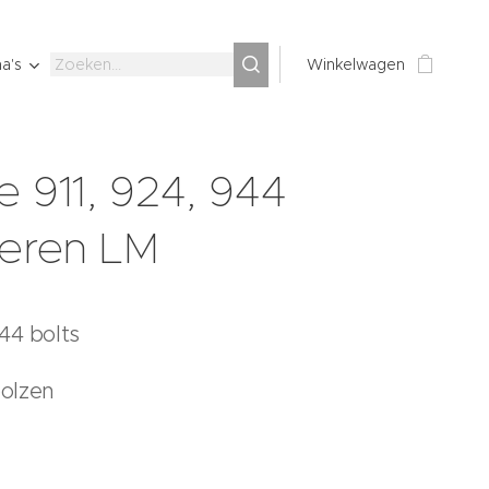
a's
Winkelwagen
e 911, 924, 944
eren LM
44 bolts
olzen