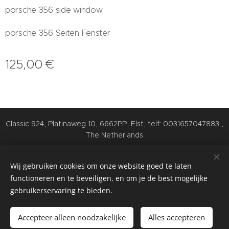
porsche 356 side window
porsche 356 Seiten Fenster
125,00
€
Classic 924, Platinaweg 10, 6662PP, Elst, telf: 0031657047883 ,
The Netherlands
Cookies
Wij gebruiken cookies om onze website goed te laten
Talen
functioneren en te beveiligen, en om je de best mogelijke
Nederlands
English
Deutsch
gebruikerservaring te bieden.
Toevoegen aan de winkelwagen
Accepteer alleen noodzakelijke
Alles accepteren